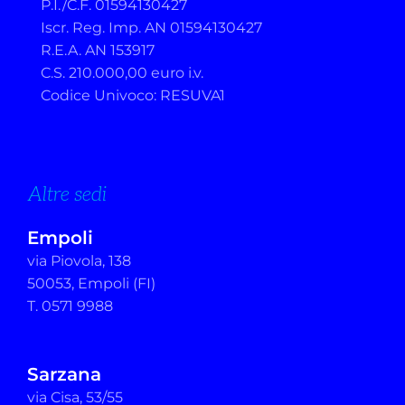
P.I./C.F. 01594130427
Iscr. Reg. Imp. AN 01594130427
R.E.A. AN 153917
C.S. 210.000,00 euro i.v.
Codice Univoco: RESUVA1
Altre sedi
Empoli
via Piovola, 138
50053, Empoli (FI)
T. 0571 9988
Sarzana
via Cisa, 53/55