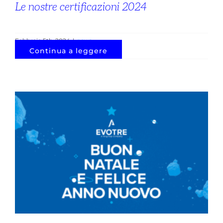
Le nostre certificazioni 2024
Febbraio 5th, 2024
|
news
Continua a leggere