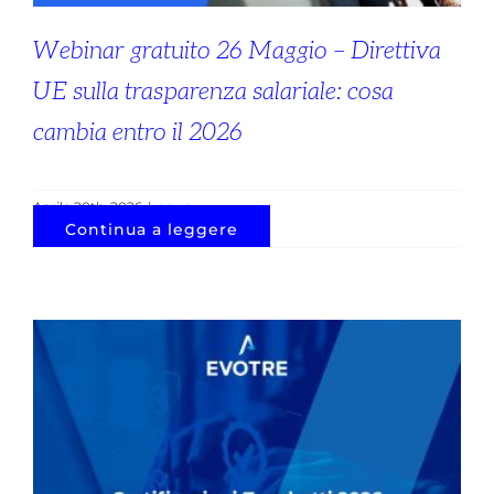
Webinar gratuito 26 Maggio – Direttiva
UE sulla trasparenza salariale: cosa
cambia entro il 2026
Aprile 20th, 2026
|
news
Continua a leggere