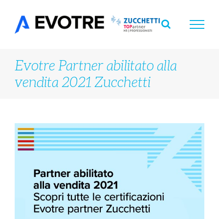
Salta
al
contenuto
Evotre Partner abilitato alla
vendita 2021 Zucchetti
Ingrandisci
immagine