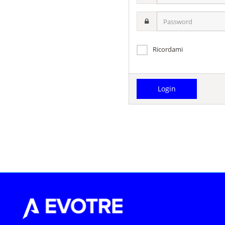
username
Password
Ricordami