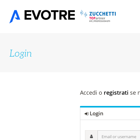
Salta
al
contenuto
Login
Accedi o
registrati
se n
Login
Email
or