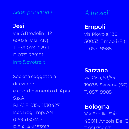
Sede principale
Altre sedi
Jesi
Empoli
via G.Brodolini, 12
via Piovola, 138
60035 Jesi (AN)
50053, Empoli (FI)
T. +39 0731 22911
T. 0571 9988
F. 0731 229191
info@evotre.it
Sarzana
Società soggetta a
via Cisa, 53/55
direzione
19038, Sarzana (SP)
e coordinamento di Apra
T. 0571 9988
S.p.A.
P.I./C.F. 01594130427
Bologna
Iscr. Reg. Imp. AN
Via Emilia, 51/c
01594130427
40011, Anzola Dell’E
R.E.A. AN 153917
T.051 754871