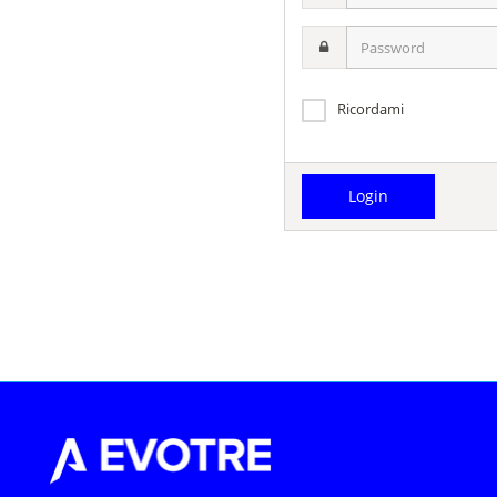
username
Password
Ricordami