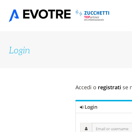
Salta
al
contenuto
Login
Accedi o
registrati
se n
Login
Email
or