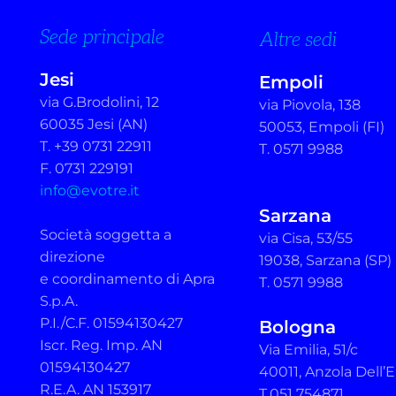
Sede principale
Altre sedi
Jesi
Empoli
via G.Brodolini, 12
via Piovola, 138
60035 Jesi (AN)
50053, Empoli (FI)
T. +39 0731 22911
T. 0571 9988
F. 0731 229191
info@evotre.it
Sarzana
Società soggetta a
via Cisa, 53/55
direzione
19038, Sarzana (SP)
e coordinamento di Apra
T. 0571 9988
S.p.A.
P.I./C.F. 01594130427
Bologna
Iscr. Reg. Imp. AN
Via Emilia, 51/c
01594130427
40011, Anzola Dell’E
R.E.A. AN 153917
T.051 754871