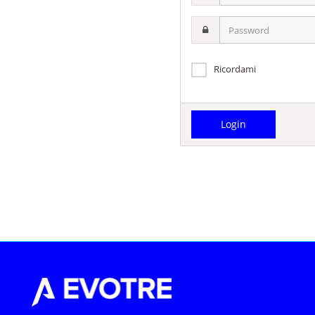
username
Password
Ricordami