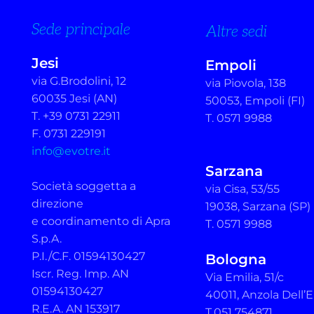
Sede principale
Altre sedi
Jesi
Empoli
via G.Brodolini, 12
via Piovola, 138
60035 Jesi (AN)
50053, Empoli (FI)
T. +39 0731 22911
T. 0571 9988
F. 0731 229191
info@evotre.it
Sarzana
Società soggetta a
via Cisa, 53/55
direzione
19038, Sarzana (SP)
e coordinamento di Apra
T. 0571 9988
S.p.A.
P.I./C.F. 01594130427
Bologna
Iscr. Reg. Imp. AN
Via Emilia, 51/c
01594130427
40011, Anzola Dell’E
R.E.A. AN 153917
T.051 754871