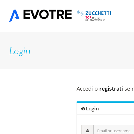
Salta
al
contenuto
Login
Accedi o
registrati
se n
Login
Email
or