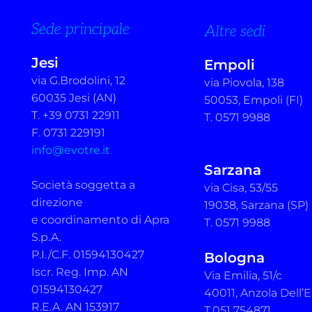
Sede principale
Altre sedi
Jesi
Empoli
via G.Brodolini, 12
via Piovola, 138
60035 Jesi (AN)
50053, Empoli (FI)
T. +39 0731 22911
T. 0571 9988
F. 0731 229191
info@evotre.it
Sarzana
Società soggetta a
via Cisa, 53/55
direzione
19038, Sarzana (SP)
e coordinamento di Apra
T. 0571 9988
S.p.A.
P.I./C.F. 01594130427
Bologna
Iscr. Reg. Imp. AN
Via Emilia, 51/c
01594130427
40011, Anzola Dell’E
R.E.A. AN 153917
T.051 754871