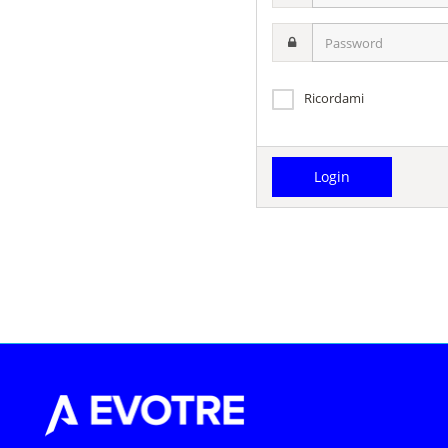
username
Password
Ricordami