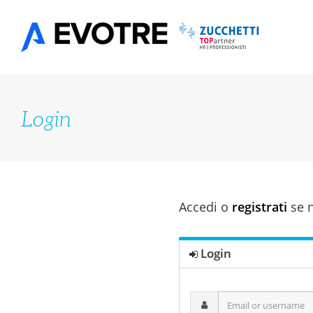
Salta
al
contenuto
Login
Accedi o
registrati
se n
Login
Email
or