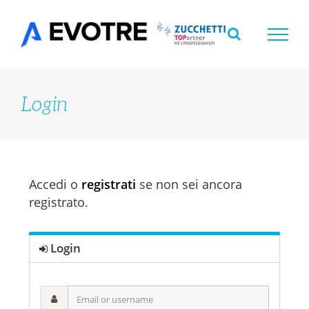
Salta
al
contenuto
Login
Accedi o
registrati
se non sei ancora
registrato.
Login
Email
or